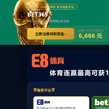
首页
网上商
首页
>
公开信息披露
>
专项信息
>
红利实现率
红利
基本信息
产品
年度信息