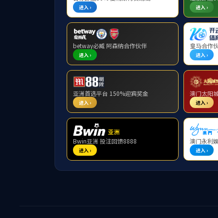
重大事项
专项信息
资金运用
关联交易
股东股权